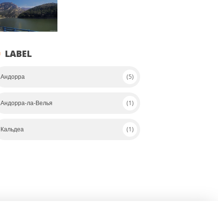
LABEL
Андорра
(5)
Андорра-ла-Велья
(1)
Кальдеа
(1)